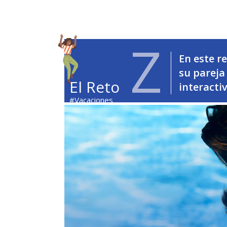
Z
En este r
su pareja
El Reto
interacti
#Vacaciones