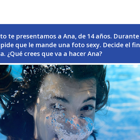
eto te presentamos a Ana, de 14 años. Durante
 pide que le mande una foto sexy. Decide el fin
va. ¿Qué crees que va a hacer Ana?